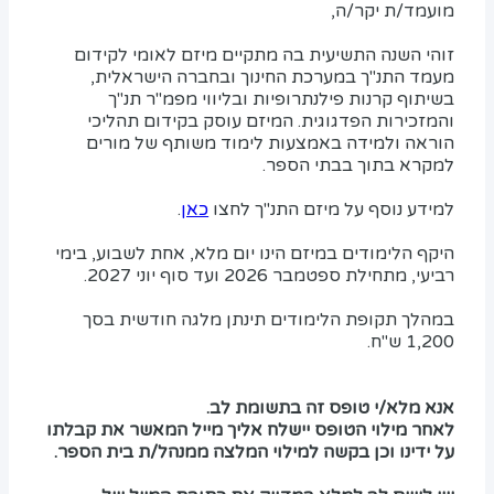
מועמד/ת יקר/ה,
זוהי השנה התשיעית בה מתקיים מיזם לאומי לקידום
מעמד התנ"ך במערכת החינוך ובחברה הישראלית,
בשיתוף קרנות פילנתרופיות ובליווי מפמ"ר תנ"ך
והמזכירות הפדגוגית. המיזם עוסק בקידום תהליכי
הוראה ולמידה באמצעות לימוד משותף של מורים
למקרא בתוך בבתי הספר.
למידע נוסף על מיזם התנ"ך לחצו
כאן
.
היקף הלימודים במיזם הינו יום מלא, אחת לשבוע, בימי
רביעי, מתחילת ספטמבר 2026 ועד סוף יוני 2027.
במהלך תקופת הלימודים תינתן מלגה חודשית בסך
1,200 ש"ח.
אנא מלא/י טופס זה בתשומת לב.
לאחר מילוי הטופס יישלח אליך מייל המאשר את קבלתו
על ידינו וכן בקשה למילוי המלצה ממנהל/ת בית הספר.